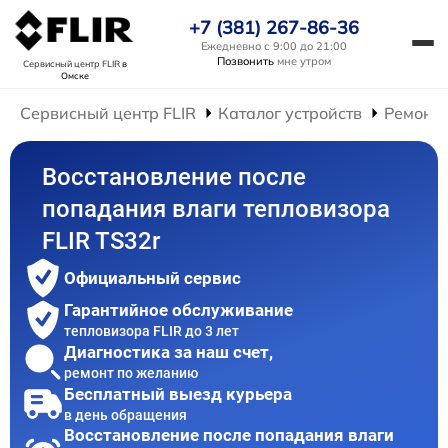
+7 (381) 267-86-36
Ежедневно с 9:00 до 21:00
Позвонить
мне утром
Сервисный центр FLIR
в
Омске
Сервисный центр FLIR
Каталог устройств
Ремонт 
Восстановление после
попадания влаги тепловизора
FLIR TS32r
Официальный сервис
Гарантийное обслуживание
тепловизора FLIR до 3 лет
Диагностика за наш счет,
ремонт по желанию
Бесплатный выезд курьера
в день обращения
Восстановление после попадания влаги