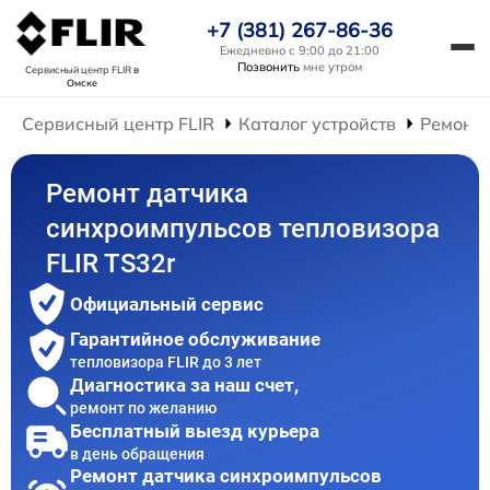
+7 (381) 267-86-36
Ежедневно с 9:00 до 21:00
Позвонить
мне утром
Сервисный центр FLIR
в
Омске
Сервисный центр FLIR
Каталог устройств
Ремонт 
Ремонт датчика
синхроимпульсов тепловизора
FLIR TS32r
Официальный сервис
Гарантийное обслуживание
тепловизора FLIR до 3 лет
Диагностика за наш счет,
ремонт по желанию
Бесплатный выезд курьера
в день обращения
Ремонт датчика синхроимпульсов