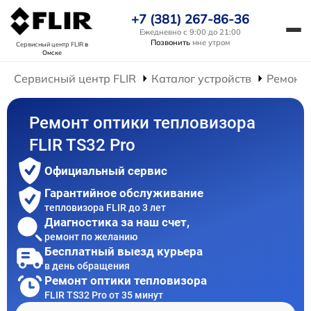
+7 (381) 267-86-36
Ежедневно с 9:00 до 21:00
Позвонить
мне утром
Сервисный центр FLIR
в
Омске
Сервисный центр FLIR
Каталог устройств
Ремонт 
Ремонт оптики тепловизора
FLIR TS32 Pro
Официальный сервис
Гарантийное обслуживание
тепловизора FLIR до 3 лет
Диагностика за наш счет,
ремонт по желанию
Бесплатный выезд курьера
в день обращения
Ремонт оптики тепловизора
FLIR TS32 Pro от 35 минут