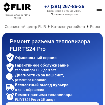
+7 (381) 267-86-36
Ежедневно с 9:00 до 21:00
Позвонить
мне утром
Сервисный центр FLIR
в
Омске
Сервисный центр FLIR
Каталог устройств
Ремонт 
Ремонт разъема тепловизора
FLIR TS24 Pro
Официальный сервис
Гарантийное обслуживание
тепловизора FLIR до 3 лет
Диагностика за наш счет,
ремонт по желанию
Бесплатный выезд курьера
в день обращения
Ремонт разъема тепловизора
FLIR TS24 Pro от 35 минут