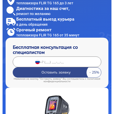
тепловизора FLIR TG 165 до 3 лет
Диагностика за наш счет,
ремонт по желанию
Бесплатный выезд курьера
в день обращения
Срочный ремонт
тепловизора FLIR TG 165 от 35 минут
Бесплатная консультация со
специалистом
Оставить заявку
Нажимая на кнопку "Оставить заявку" Вы соглашаетесь c
политикой
конфиденциальности