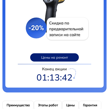
Скидка по
-20%
предварительной
записи на сайте
Цены на ремонт
Конец акции
01:13:40
Преимущества
Этапы работ
Цены
Гарантия
М