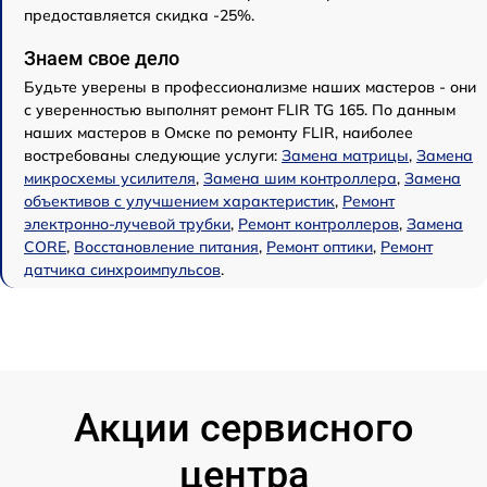
предоставляется скидка -25%.
Знаем свое дело
Будьте уверены в профессионализме наших мастеров - они
с уверенностью выполнят ремонт FLIR TG 165. По данным
наших мастеров в Омске по ремонту FLIR, наиболее
востребованы следующие услуги:
Замена матрицы
,
Замена
микросхемы усилителя
,
Замена шим контроллера
,
Замена
объективов с улучшением характеристик
,
Ремонт
электронно-лучевой трубки
,
Ремонт контроллеров
,
Замена
CORE
,
Восстановление питания
,
Ремонт оптики
,
Ремонт
датчика синхроимпульсов
.
Акции сервисного
центра