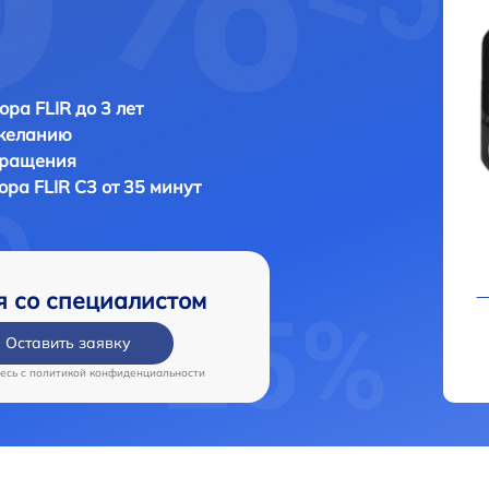
ора FLIR до 3 лет
 желанию
бращения
зора
FLIR С3 от 35 минут
я со специалистом
Оставить заявку
есь c
политикой конфиденциальности