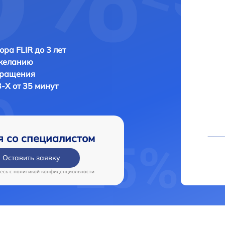
ора FLIR до 3 лет
 желанию
бращения
3-Х от 35 минут
я со специалистом
Оставить заявку
есь c
политикой конфиденциальности