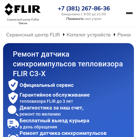
+7 (381) 267-86-36
Ежедневно с 9:00 до 21:00
Позвонить
мне утром
Сервисный центр FLIR
в
Омске
Сервисный центр FLIR
Каталог устройств
Ремонт 
Ремонт датчика
синхроимпульсов тепловизора
FLIR С3-Х
Официальный сервис
Гарантийное обслуживание
тепловизора FLIR до 3 лет
Диагностика за наш счет,
ремонт по желанию
Бесплатный выезд курьера
в день обращения
Ремонт датчика синхроимпульсов