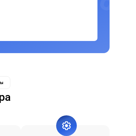
ты
ра