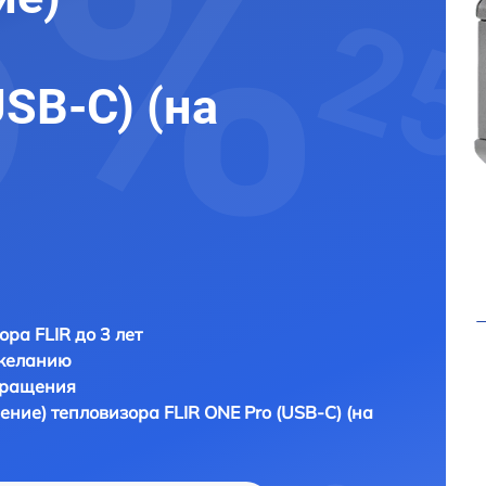
USB-C) (на
ора FLIR до 3 лет
 желанию
бращения
ление) тепловизора
FLIR ONE Pro (USB-C) (на