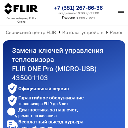
+7 (381) 267-86-36
Ежедневно с 9:00 до 21:00
Позвонить
мне утром
Сервисный центр FLIR
в
Омске
Сервисный центр FLIR
Каталог устройств
Ремонт 
Замена ключей управления
тепловизора
FLIR ONE Pro (MICRO-USB)
435001103
Официальный сервис
Гарантийное обслуживание
тепловизора FLIR до 3 лет
Диагностика за наш счет,
ремонт по желанию
Бесплатный выезд курьера
в день обращения