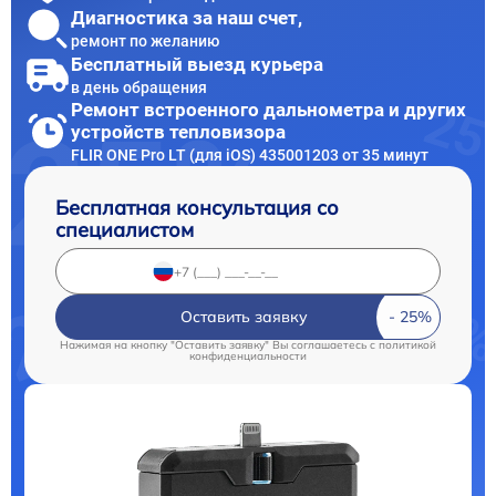
Диагностика за наш счет,
ремонт по желанию
Бесплатный выезд курьера
в день обращения
Ремонт встроенного дальнометра и других
устройств тепловизора
FLIR ONE Pro LT (для iOS) 435001203 от 35 минут
Бесплатная консультация со
специалистом
Оставить заявку
Нажимая на кнопку "Оставить заявку" Вы соглашаетесь c
политикой
конфиденциальности