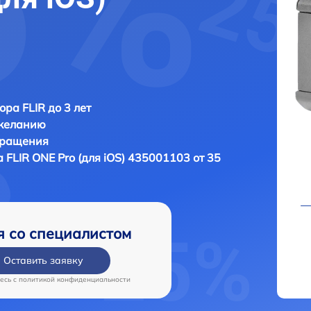
ора FLIR до 3 лет
 желанию
бращения
а
FLIR ONE Pro (для iOS) 435001103 от 35
я со специалистом
Оставить заявку
есь c
политикой конфиденциальности