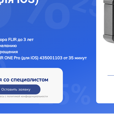
ора FLIR до 3 лет
 желанию
бращения
IR ONE Pro (для iOS) 435001103 от 35 минут
я со специалистом
Оставить заявку
есь c
политикой конфиденциальности