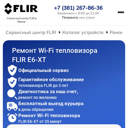
+7 (381) 267-86-36
Ежедневно с 9:00 до 21:00
Позвонить
мне утром
Сервисный центр FLIR
в
Омске
Сервисный центр FLIR
Каталог устройств
Ремонт 
Ремонт Wi-Fi тепловизора
FLIR E6-XT
Официальный сервис
Гарантийное обслуживание
тепловизора FLIR до 3 лет
Диагностика за наш счет,
ремонт по желанию
Бесплатный выезд курьера
в день обращения
Ремонт Wi-Fi тепловизора
FLIR E6-XT от 35 минут