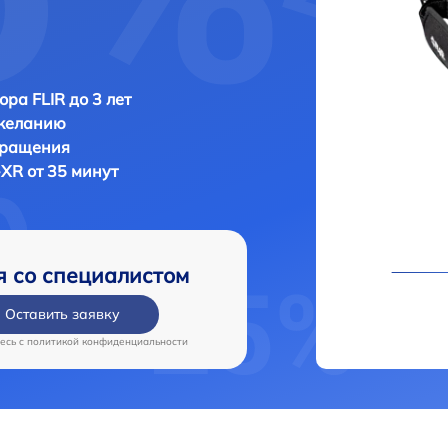
ора FLIR до 3 лет
 желанию
бращения
-XR от 35 минут
я со специалистом
Оставить заявку
есь c
политикой конфиденциальности